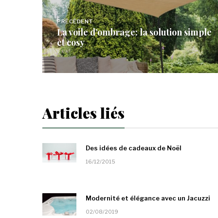
de
PRÉCÉDENT
La voile d’ombrage: la solution simple
l’article
et cosy
Articles liés
Des idées de cadeaux de Noël
16/12/2015
Modernité et élégance avec un Jacuzzi
02/08/2019