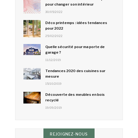
pour changer son intérieur
30/05/2022
Déco printemps : idées tendances
pour 2022
25/02/2022
Quelle sécurité pour ma porte de
garage ?
11/12/2019
Tendances 2020 des cuisines sur
mesure
15/10/2019
Découverte des meubles en bois
recyclé
19/09/2019
REJOIGNEZ-NOUS