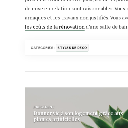
de mise en relation sont raisonnables. Vous n
arnaques et les travaux non justifiés. Vous a
les coûts de la rénovation
d’une salle de bain
CATEGORIES:
STYLES DE DÉCO
Navigation
de
PRÉCÉDENT
Donner vie à son logement grâce aux
l’article
plantes artificielles