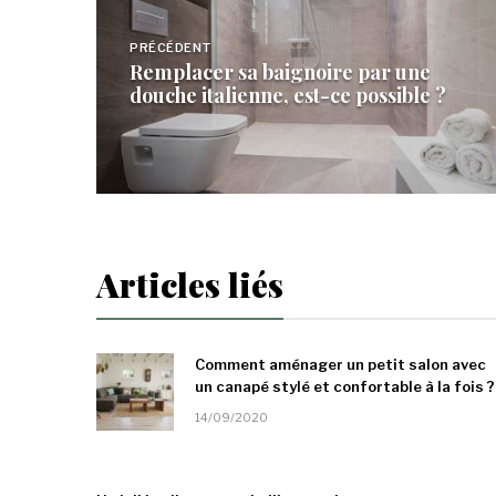
de
PRÉCÉDENT
l’article
Remplacer sa baignoire par une
douche italienne, est-ce possible ?
Articles liés
Comment aménager un petit salon avec
un canapé stylé et confortable à la fois ?
14/09/2020