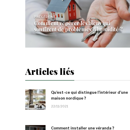
Navigation
de
PRÉCÉDENT
Comment repérer les biens qui
l’article
souffrent de problèmes d’humidité ?
Articles liés
Qu’est-ce qui distingue l’intérieur d’une
maison nordique ?
22/11/2021
Comment installer une véranda ?