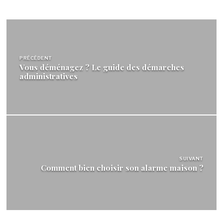
Navigation
de
PRÉCÉDENT
l’article
Vous déménagez ? Le guide des démarches
administratives
SUIVANT
Comment bien choisir son alarme maison ?