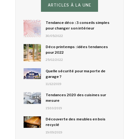
ARTICLES À LA UNE
Tendance déco : 3 conseils simples
pour changer son intérieur
30/05/2022
Déco printemps : idées tendances
pour 2022
25/02/2022
Quelle sécurité pour ma porte de
garage ?
11/12/2019
Tendances 2020 des cuisines sur
mesure
15/10/2019
Découverte des meubles en bois
recyclé
19/09/2019